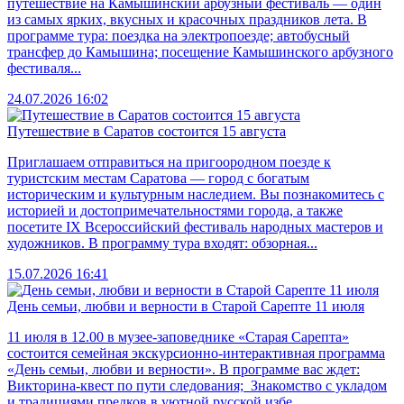
путешествие на Камышинский арбузный фестиваль — один
из самых ярких, вкусных и красочных праздников лета. В
программе тура: поездка на электропоезде; автобусный
трансфер до Камышина; посещение Камышинского арбузного
фестиваля...
24.07.2026 16:02
Путешествие в Саратов состоится 15 августа
Приглашаем отправиться на пригоородном поезде к
туристским местам Саратова — город с богатым
историческим и культурным наследием. Вы познакомитесь с
историей и достопримечательностями города, а также
посетите IX Всероссийский фестиваль народных мастеров и
художников. В программу тура входят: обзорная...
15.07.2026 16:41
День семьи, любви и верности в Старой Сарепте 11 июля
11 июля в 12.00 в музее-заповеднике «Старая Сарепта»
состоится семейная экскурсионно-интерактивная программа
«День семьи, любви и верности». В программе вас ждет:
Викторина-квест по пути следования; Знакомство с укладом
и традициями предков в уютной русской избе...