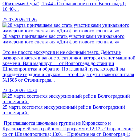
Обитаемая Луна"; 15:44 - Отправление со ст. Волгоград-1;
16:40-...
25.03.2026 11:26
28 марта приглашаем вас стать участниками уникального
иммерсивного спектакля «Дни фронтового госпиталя»
Это не просто экскурсия и не обычный театр. Действие
разворачивается в вагоне электрички, которая станет машиной
времени. Ваш маршрут — от Волгограда до станции
Шпалопропитка и обратно. Но главный путь, который вы
пройдете сердцем и слухом — это 4 года пути эвакогоспиталя
№1585 от Сталинграда...
23.03.2026 14:34
25 марта состоится экскурсионный рейс в Волгоградский
планетарий!
Приглашаются школьные группы из Кировского и
Красноармейского районов. Программа: 12:12 - Отправление
со ст. Шпалопропитка; 13:01 - Прибытие на ст. Волгоград-1;