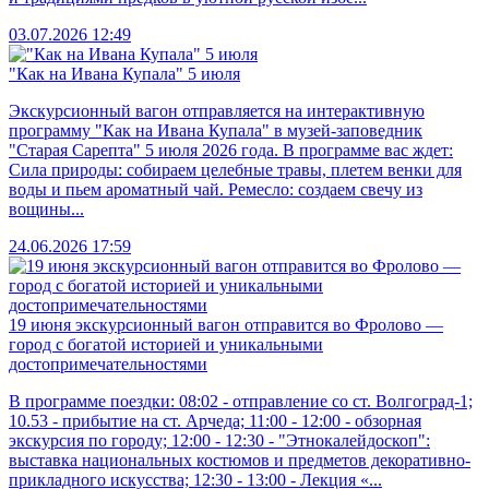
03.07.2026 12:49
"Как на Ивана Купала" 5 июля
Экскурсионный вагон отправляется на интерактивную
программу "Как на Ивана Купала" в музей-заповедник
"Старая Сарепта" 5 июля 2026 года. В программе вас ждет:
Сила природы: собираем целебные травы, плетем венки для
воды и пьем ароматный чай. Ремесло: создаем свечу из
вощины...
24.06.2026 17:59
19 июня экскурсионный вагон отправится во Фролово —
город с богатой историей и уникальными
достопримечательностями
В программе поездки: 08:02 - отправление со ст. Волгоград-1;
10.53 - прибытие на ст. Арчеда; 11:00 - 12:00 - обзорная
экскурсия по городу; 12:00 - 12:30 - "Этнокалейдоскоп":
выставка национальных костюмов и предметов декоративно-
прикладного искусства; 12:30 - 13:00 - Лекция «...