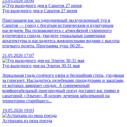
25.05.2026 18:00
Тур выходного дня в Саратов 27 июня
Приглашаем вас на однодневный экскурсионный тур в
Саратов — город с богатым историческим и культурным
наследием. Вы познакомитесь с атмосферой старинного
купеческого города, увидите уникальные памятники
архитектуры и насладитесь живописными видами с высоты
птичьего полета. Программа тура: 06:20...
21.05.2026 17:07
Тур выходного дня на Эльтон 30-31 мая
Зеркальная гладь солёного озера и бескрайняя степь, уходящая
за горизонт. Насладитесь целебными процедурами и закатами,
от которых замирает сердце. А современный
комфортабельный пригородный поезд доставит вас прямо в
санаторий «Эльтон». В основу лечения заболеваний на
территории старейшего...
19.05.2026 19:03
Астрахань из окна поезда