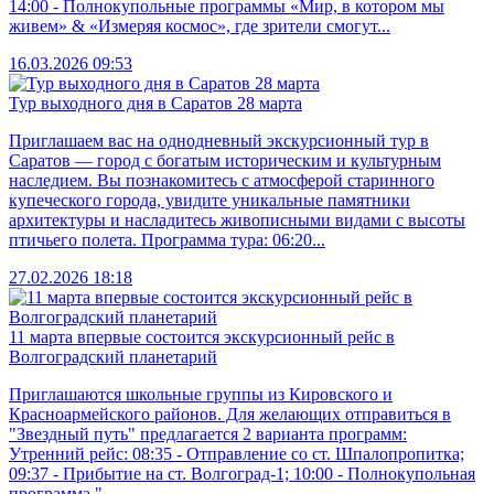
14:00 - Полнокупольные программы «Мир, в котором мы
живем» & «Измеряя космос», где зрители смогут...
16.03.2026 09:53
Тур выходного дня в Саратов 28 марта
Приглашаем вас на однодневный экскурсионный тур в
Саратов — город с богатым историческим и культурным
наследием. Вы познакомитесь с атмосферой старинного
купеческого города, увидите уникальные памятники
архитектуры и насладитесь живописными видами с высоты
птичьего полета. Программа тура: 06:20...
27.02.2026 18:18
11 марта впервые состоится экскурсионный рейс в
Волгоградский планетарий
Приглашаются школьные группы из Кировского и
Красноармейского районов. Для желающих отправиться в
"Звездный путь" предлагается 2 варианта программ:
Утренний рейс: 08:35 - Отправление со ст. Шпалопропитка;
09:37 - Прибытие на ст. Волгоград-1; 10:00 - Полнокупольная
программа "...