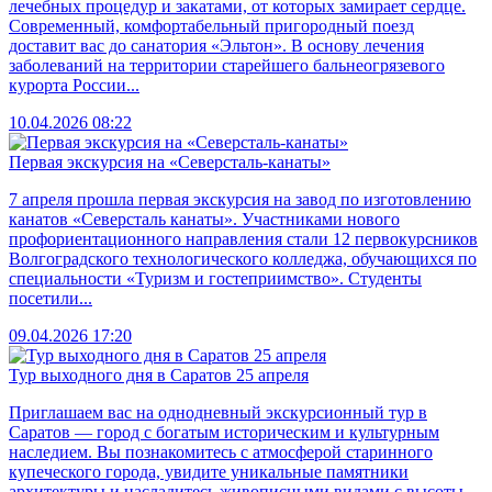
лечебных процедур и закатами, от которых замирает сердце.
Современный, комфортабельный пригородный поезд
доставит вас до санатория «Эльтон». В основу лечения
заболеваний на территории старейшего бальнеогрязевого
курорта России...
10.04.2026 08:22
Первая экскурсия на «Северсталь-канаты»
7 апреля прошла первая экскурсия на завод по изготовлению
канатов «Северсталь канаты». Участниками нового
профориентационного направления стали 12 первокурсников
Волгоградского технологического колледжа, обучающихся по
специальности «Туризм и гостеприимство». Студенты
посетили...
09.04.2026 17:20
Тур выходного дня в Саратов 25 апреля
Приглашаем вас на однодневный экскурсионный тур в
Саратов — город с богатым историческим и культурным
наследием. Вы познакомитесь с атмосферой старинного
купеческого города, увидите уникальные памятники
архитектуры и насладитесь живописными видами с высоты