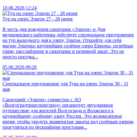
10.06.2026 12:24
Тур на озеро Эльтон 27 - 28 июня
В честь дня рождения санатория «Эльтон» и Дня
медицинского работника действует специальное предложение
на тур выходного дня к озеру Эльтон. Откройте для себя
магию Эльтона: крупнейшее солёное озеро Европы, целебные
грязи, расслабление в санатории и неземной закат. Это не
просто поездка...
05.06.2026 09:20
Специальное предложение для Тура на озеро Эльтон 30 - 31
мая
Санаторий «Эльтон» совместно с АО
«Волгоградтранспригород» организует двухдневное
путешествие для жителей Волгограда и Волжского к
крупнейшему солёному озеру России. Это великолепное
время, чтобы увидеть знаменитые закаты над солёным озером,
прогуляться по бескрайним просторам...