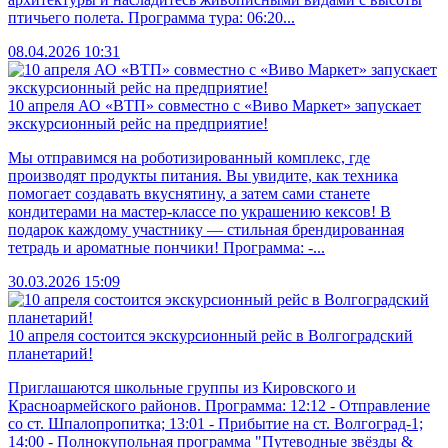
птичьего полета. Программа тура: 06:20...
08.04.2026 10:31
10 апреля АО «ВТП» совместно с «Виво Маркет» запускает
экскурсионный рейс на предприятие!
Мы отправимся на роботизированный комплекс, где
производят продукты питания. Вы увидите, как техника
помогает создавать вкуснятину, а затем сами станете
кондитерами на мастер-классе по украшению кексов! В
подарок каждому участнику — стильная брендированная
тетрадь и ароматные пончики! Программа: -...
30.03.2026 15:09
10 апреля состоится экскурсионный рейс в Волгоградский
планетарий!
Приглашаются школьные группы из Кировского и
Красноармейского районов. Программа: 12:12 - Отправление
со ст. Шпалопропитка; 13:01 - Прибытие на ст. Волгоград-1;
14:00 - Полнокупольная программа "Путеводные звёзды &