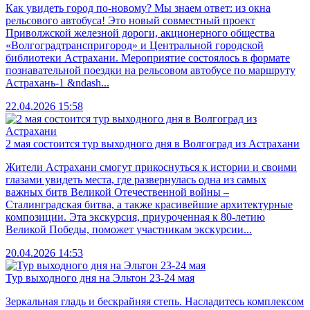
Как увидеть город по-новому? Мы знаем ответ: из окна
рельсового автобуса! Это новый совместный проект
Приволжской железной дороги, акционерного общества
«Волгоградтранспригород» и Центральной городской
библиотеки Астрахани. Мероприятие состоялось в формате
познавательной поездки на рельсовом автобусе по маршруту
Астрахань-1 &ndash...
22.04.2026 15:58
2 мая состоится тур выходного дня в Волгоград из Астрахани
Жители Астрахани смогут прикоснуться к истории и своими
глазами увидеть места, где развернулась одна из самых
важных битв Великой Отечественной войны –
Сталинградская битва, а также красивейшие архитектурные
композиции. Эта экскурсия, приуроченная к 80-летию
Великой Победы, поможет участникам экскурсии...
20.04.2026 14:53
Тур выходного дня на Эльтон 23-24 мая
Зеркальная гладь и бескрайняя степь. Насладитесь комплексом