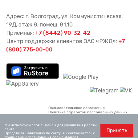
Адрес: г. Волгоград, ул. Коммунистическая,
19Д, этаж 8, помещ. 81.10
Приёмная:
+7 (8442) 90-32-42
Центр поддержки клиентов ОАО «РЖД»:
+7
(800) 775-00-00
Пользовательское соглашение
Политика обработки персональных данных
Все материалы сайта принадлежат АО
«Волгоградтранспригород». Использование
Мы используем cookie-файлы для улучшения работы
материалов, опубликованных на сайте,
сайта.
Принять
возможно только со ссылкой на сайт.
Продолжая навигацию по сайту, вы соглашаетесь с
Официальный сайт ОАО «РЖД»
www.rzd.ru
правилами использования cookie-файлов
.