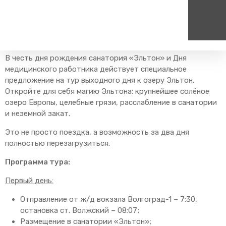
Главная
Пресс-центр
Блог компании
Путешествия
Тур на озеро Эльтон 27 - 28 июня
В честь дня рождения санатория «Эльтон» и Дня
Пассажирам
Туризм
медицинского работника действует специальное
Единый номер вызова экстренных служб
Цен
предложение на тур выходного дня к озеру Эльтон.
Справочник
Самостоятельные маршру
112
+7
Откройте для себя магию Эльтона: крупнейшее солёное
Режим работы билетных
Групповые маршруты
круг
озеро Европы, целебные грязи, расслабление в санатории
касс
и неземной закат.
Тарифы и льготы
Это не просто поездка, а возможность за два дня
Способы оплаты проезда
полностью перезагрузиться.
Абонементные билеты
Программа тура:
Схема обращения
пригородных поездов
Первый день:
Мобильное приложение
Отправление от ж/д вокзала Волгоград-1 – 7:30,
Правила проезда
остановка ст. Волжский – 08:07;
Для маломобильных
Размещение в санатории «Эльтон»;
пассажиров