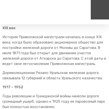
Главная
О компании
История дороги
XIX век
Пассажирам
Туризм
Единый номер вызова экстренных служб
Цен
История Приволжской магистрали началась в конце XIX
Справочник
Самостоятельные маршру
112
+7
века, когда было образовано акционерное общество для
Режим работы билетных
Групповые маршруты
постройки железной дороги от Москвы до Саратова. В
круг
касс
июле 1871 года был открыт для движения участок
Тарифы и льготы
железной дороги от Аткарска до Саратова. С этой даты и
ведет свое летосчисление Приволжская магистраль.
Способы оплаты проезда
Абонементные билеты
Дореволюционная Рязано-Уральская железная дорога
связывала 12 губерний и область Уральского казачества.
Схема обращения
пригородных поездов
1917 – 1952
Мобильное приложение
Годы революции и Гражданской войны нанесли дороге
Правила проезда
громадный ущерб, однако к 1925 году ее паровозный парк
Для маломобильных
был полностью восстановлен.
пассажиров