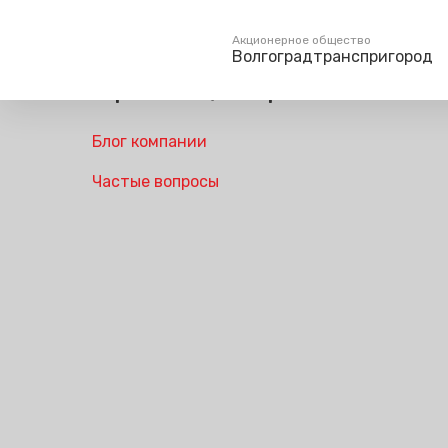
Главная
Акционерное общество
Волгоградтранспригород
Пресс-центр
Пассажирам
Туризм
Блог компании
Единый номер вызова экстренных служб
Справочник
Самостоятельн
112
Частые вопросы
Режим работы билетных
Групповые мар
касс
Тарифы и льготы
Способы оплаты проезда
Абонементные билеты
Схема обращения
пригородных поездов
Мобильное приложение
Правила проезда
Для маломобильных
пассажиров