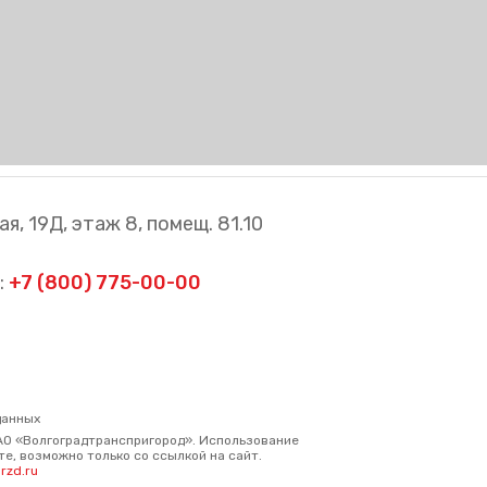
я, 19Д, этаж 8, помещ. 81.10
:
+7 (800) 775-00-00
данных
АО «Волгоградтранспригород». Использование
е, возможно только со ссылкой на сайт.
rzd.ru