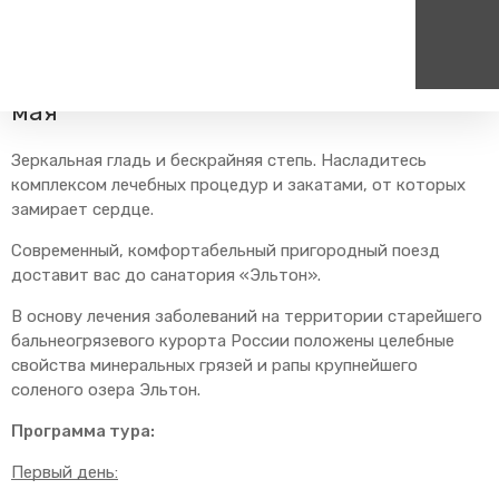
Главная
Пресс-центр
Блог компании
Путешествия
Тур выходного дня на Эльтон 23-24
мая
Пассажирам
Туризм
Единый номер вызова экстренных служб
Цен
Зеркальная гладь и бескрайняя степь. Насладитесь
Справочник
Самостоятельные маршру
комплексом лечебных процедур и закатами, от которых
112
+7
замирает сердце.
Режим работы билетных
Групповые маршруты
круг
касс
Современный, комфортабельный пригородный поезд
Тарифы и льготы
доставит вас до санатория «Эльтон».
Способы оплаты проезда
В основу лечения заболеваний на территории старейшего
Абонементные билеты
бальнеогрязевого курорта России положены целебные
Схема обращения
свойства минеральных грязей и рапы крупнейшего
пригородных поездов
соленого озера Эльтон.
Мобильное приложение
Программа тура:
Правила проезда
Первый день:
Для маломобильных
пассажиров