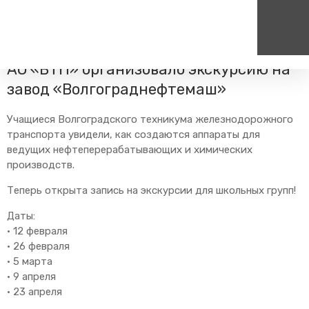
Главная
Пресс-центр
Блог компании
Новости
В рамках празднования Дня студента
АО «ВТП» организовало экскурсию на
завод «Волгограднефтемаш»
Пассажирам
Туризм
Единый номер вызова экстренных служб
Цен
Справочник
Самостоятельные маршру
112
+7
Учащиеся Волгоградского техникума железнодорожного
Режим работы билетных
Групповые маршруты
транспорта увидели, как создаются аппараты для
круг
касс
ведущих нефтеперерабатывающих и химических
Тарифы и льготы
производств.
Способы оплаты проезда
Теперь открыта запись на экскурсии для школьных групп!
Абонементные билеты
Даты:
Схема обращения
• 12 февраля
пригородных поездов
• 26 февраля
Мобильное приложение
• 5 марта
Правила проезда
• 9 апреля
• 23 апреля
Для маломобильных
пассажиров