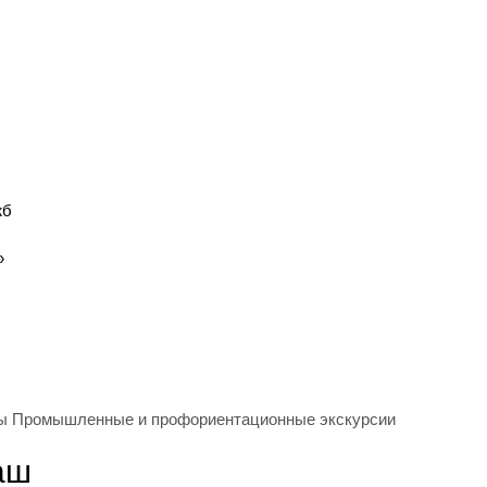
жб
»
ы
Промышленные и профориентационные экскурсии
аш