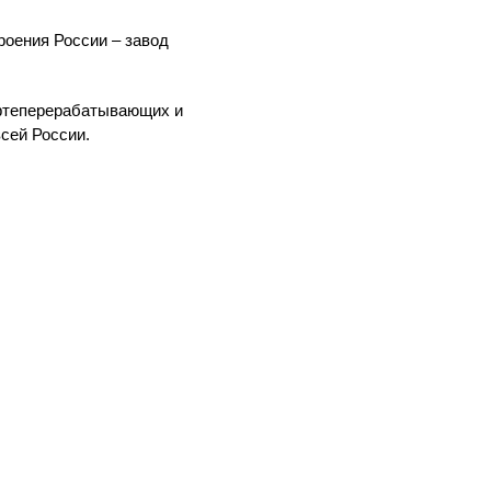
роения России – завод
нефтеперерабатывающих и
всей России.