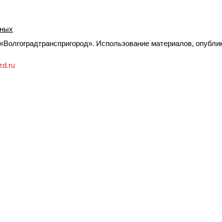
нных
Волгоградтранспригород». Использование материалов, опублик
zd.ru