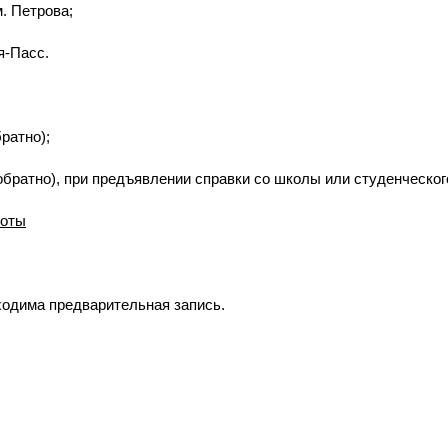
м. Петрова;
я-Пасс.
ратно);
обратно), при предъявлении справки со школы или студенческог
готы
ходима предварительная запись.