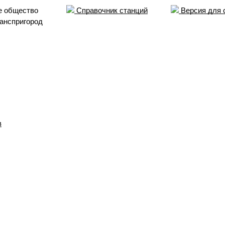
е общество
Справочник станций
Версия для 
анспригород
в