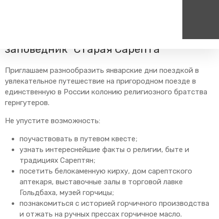
Главная
Пресс-центр
Блог компании
Путешествия
Экскурсионный вагон в музей-
заповедник "Старая Сарепта"
Пассажирам
Туризм
Единый номер вызова экстренных служб
Цен
Приглашаем разнообразить январские дни поездкой в
Справочник
Самостоятельные маршру
увлекательное путешествие на пригородном поезде в
112
+7
единственную в России колонию религиозного братства
Режим работы билетных
Групповые маршруты
круг
касс
гернгутеров.
Тарифы и льготы
Не упустите возможность:
Способы оплаты проезда
поучаствовать в путевом квесте;
Абонементные билеты
узнать интереснейшие факты о религии, быте и
Схема обращения
традициях Сарептян;
пригородных поездов
посетить белокаменную кирху, дом сарептского
Мобильное приложение
аптекаря, выставочные залы в торговой лавке
Гольдбаха, музей горчицы;
Правила проезда
познакомиться с историей горчичного производства
Для маломобильных
и отжать на ручных прессах горчичное масло.
пассажиров