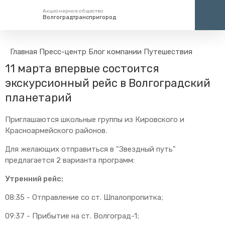
Акционерное общество
Волгоградтранспригород
Единый номер вызова экстренных служб
Центр
Главная
Пресс-центр
Блог компании
Путешествия
11 марта впервые состоится
112
+7 (
кругло
экскурсионный рейс в Волгоградский
планетарий
Приглашаются школьные группы из Кировского и
Красноармейского районов.
Для желающих отправиться в "Звездный путь"
предлагается 2 варианта программ:
Утренний рейс:
08:35 - Отправление со ст. Шпалопропитка;
09:37 - Прибытие на ст. Волгоград-1;