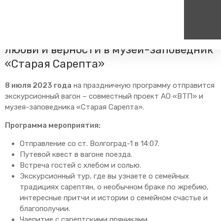
Главная
Пресс-центр
Блог компании
Путешествия
Туристическая поездка на День семьи,
любви и верности в музей-заповедник
«Старая Сарепта»
Пассажирам
Туризм
Единый номер вызова экстренных служб
Цен
Справочник
Самостоятельные маршру
112
+7
8 июля 2023 года
на праздничную программу отправится
Режим работы билетных
Групповые маршруты
экскурсионный вагон – совместный проект АО «ВТП» и
круг
касс
музея-заповедника «Старая Сарепта».
Тарифы и льготы
Программа мероприятия:
Способы оплаты проезда
Отправление со ст. Волгоград-1 в 14:07.
Абонементные билеты
Путевой квест в вагоне поезда.
Схема обращения
Встреча гостей с хлебом и солью.
пригородных поездов
Экскурсионный тур, где вы узнаете о семейных
Мобильное приложение
традициях сарептян, о необычном браке по жребию,
Правила проезда
интересные притчи и истории о семейном счастье и
благополучии.
Для маломобильных
пассажиров
Чаепитие с сарептскими пряниками.