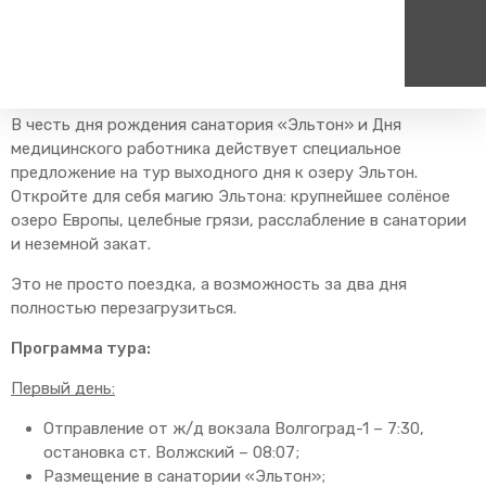
Главная
Пресс-центр
Блог компании
Путешествия
Тур на озеро Эльтон 27 - 28 июня
В честь дня рождения санатория «Эльтон» и Дня
Пассажирам
Туризм
медицинского работника действует специальное
Единый номер вызова экстренных служб
Цен
предложение на тур выходного дня к озеру Эльтон.
Справочник
Самостоятельные маршру
112
+7
Откройте для себя магию Эльтона: крупнейшее солёное
Режим работы билетных
Групповые маршруты
круг
озеро Европы, целебные грязи, расслабление в санатории
касс
и неземной закат.
Тарифы и льготы
Это не просто поездка, а возможность за два дня
Способы оплаты проезда
полностью перезагрузиться.
Абонементные билеты
Программа тура:
Схема обращения
пригородных поездов
Первый день:
Мобильное приложение
Отправление от ж/д вокзала Волгоград-1 – 7:30,
Правила проезда
остановка ст. Волжский – 08:07;
Для маломобильных
Размещение в санатории «Эльтон»;
пассажиров