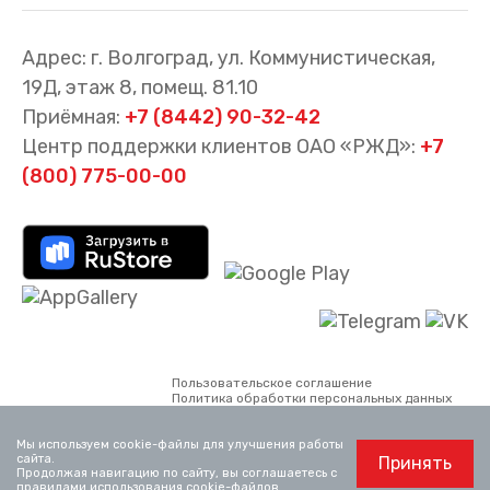
Адрес: г. Волгоград, ул. Коммунистическая,
19Д, этаж 8, помещ. 81.10
Приёмная:
+7 (8442) 90-32-42
Центр поддержки клиентов ОАО «РЖД»:
+7
(800) 775-00-00
Пользовательское соглашение
Политика обработки персональных данных
Все материалы сайта принадлежат АО
«Волгоградтранспригород». Использование
Мы используем cookie-файлы для улучшения работы
материалов, опубликованных на сайте,
сайта.
Принять
возможно только со ссылкой на сайт.
Продолжая навигацию по сайту, вы соглашаетесь с
Официальный сайт ОАО «РЖД»
www.rzd.ru
правилами использования cookie-файлов
.