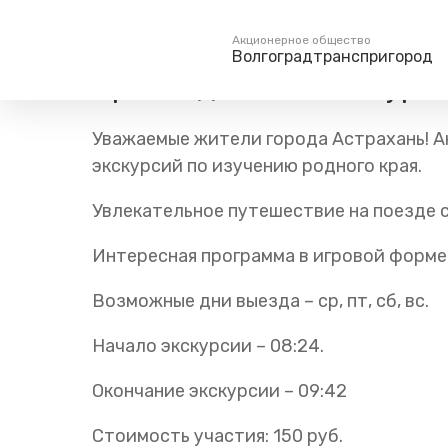
Главная
Пресс-центр
Блог компании
Путешестви
Акционерное общество
Волгоградтранспригород
Краеведческая экскурс
Пассажирам
Туризм
Уважаемые жители города Астрахань! 
Единый номер вызова экстренных служб
Справочник
Самостоятельн
экскурсий по изучению родного края.
112
Режим работы билетных
Групповые мар
касс
Увлекательное путешествие на поезде с
Тарифы и льготы
Интересная программа в игровой форме
Способы оплаты проезда
Абонементные билеты
Возможные дни выезда – ср, пт, сб, вс.
Схема обращения
пригородных поездов
Начало экскурсии – 08:24.
Мобильное приложение
Окончание экскурсии – 09:42
Правила проезда
Для маломобильных
Стоимость участия: 150 руб.
пассажиров