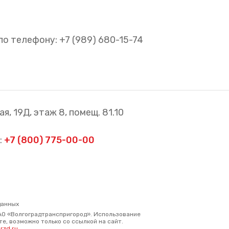
 телефону: +7 (989) 680-15-74
я, 19Д, этаж 8, помещ. 81.10
:
+7 (800) 775-00-00
данных
АО «Волгоградтранспригород». Использование
е, возможно только со ссылкой на сайт.
rzd.ru