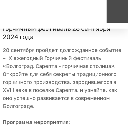
Главная
Пресс-центр
Блог компании
Путешествия
Экскурсионный вагон отправится на
Горчичный фестиваль 28 сентября
2024 года
Пассажирам
Туризм
Единый номер вызова экстренных служб
Цен
Справочник
Самостоятельные маршру
112
+7
28 сентября пройдет долгожданное событие
Режим работы билетных
Групповые маршруты
круг
– IX ежегодный Горчичный фестиваль
касс
«Волгоград. Сарепта - горчичная столица».
Тарифы и льготы
Откройте для себя секреты традиционного
Способы оплаты проезда
горчичного производства, зародившегося в
Абонементные билеты
XVIII веке в поселке Сарепта, и узнайте, как
Схема обращения
пригородных поездов
оно успешно развивается в современном
Мобильное приложение
Волгограде.
Правила проезда
Программа мероприятия:
Для маломобильных
пассажиров