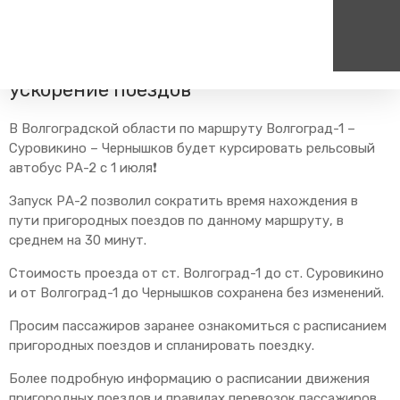
Главная
Пресс-центр
Блог компании
Новости
Замена подвижного состава и
ускорение поездов
Пассажирам
Туризм
Единый номер вызова экстренных служб
Цен
В Волгоградской области по маршруту Волгоград-1 –
Справочник
Самостоятельные маршру
Суровикино – Чернышков будет курсировать рельсовый
112
+7
автобус РА-2 с 1 июля❗️
Режим работы билетных
Групповые маршруты
круг
касс
Запуск РА-2 позволил сократить время нахождения в
Тарифы и льготы
пути пригородных поездов по данному маршруту, в
Способы оплаты проезда
среднем на 30 минут.
Абонементные билеты
Стоимость проезда от ст. Волгоград-1 до ст. Суровикино
Схема обращения
и от Волгоград-1 до Чернышков сохранена без изменений.
пригородных поездов
Просим пассажиров заранее ознакомиться с расписанием
Мобильное приложение
пригородных поездов и спланировать поездку.
Правила проезда
Более подробную информацию о расписании движения
Для маломобильных
пассажиров
пригородных поездов и правилах перевозок пассажиров