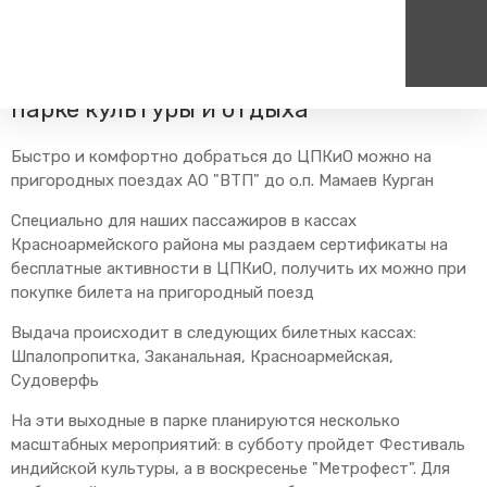
Главная
Пресс-центр
Блог компании
Новости
Выходные с семьей в Центральном
парке культуры и отдыха
Пассажирам
Туризм
Единый номер вызова экстренных служб
Цен
Быстро и комфортно добраться до ЦПКиО можно на
Справочник
Самостоятельные маршру
пригородных поездах АО "ВТП" до о.п. Мамаев Курган
112
+7
Режим работы билетных
Групповые маршруты
круг
Специально для наших пассажиров в кассах
касс
Красноармейского района мы раздаем сертификаты на
Тарифы и льготы
бесплатные активности в ЦПКиО, получить их можно при
Способы оплаты проезда
покупке билета на пригородный поезд
Абонементные билеты
Выдача происходит в следующих билетных кассах:
Схема обращения
Шпалопропитка, Заканальная, Красноармейская,
пригородных поездов
Судоверфь
Мобильное приложение
На эти выходные в парке планируются несколько
Правила проезда
масштабных мероприятий: в субботу пройдет Фестиваль
Для маломобильных
индийской культуры, а в воскресенье "Метрофест". Для
пассажиров