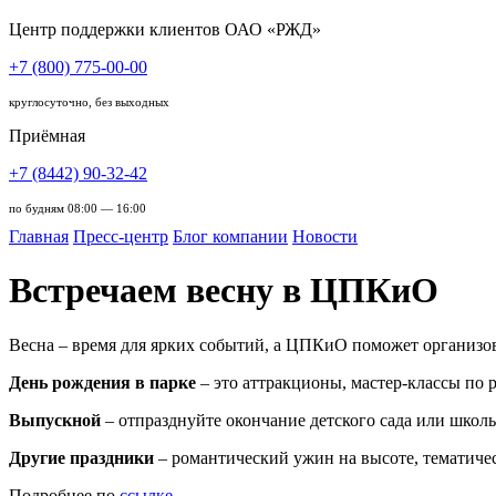
Центр поддержки клиентов ОАО «РЖД»
+7 (800) 775-00-00
круглосуточно, без выходных
Приёмная
+7 (8442) 90-32-42
по будням 08:00 — 16:00
Главная
Пресс-центр
Блог компании
Новости
Встречаем весну в ЦПКиО
Весна – время для ярких событий, а ЦПКиО поможет организов
День рождения в парке
– это аттракционы, мастер-классы по р
Выпускной
– отпразднуйте окончание детского сада или школ
Другие праздники
– романтический ужин на высоте, тематиче
Подробнее по
ссылке
.