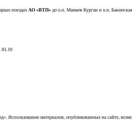
одных поездах
АО «ВТП»
до о.п. Мамаев Курган и о.п. Бакинская
 81.10
». Использование материалов, опубликованных на сайте, возмож