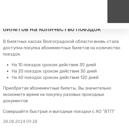
Главная
Пресс-центр
Блог компании
Новости
Возобновлена продажа абонементных
билетов на количество поездок
Пассажирам
Туризм
Единый номер вызова экстренных служб
Цен
В билетных кассах Волгоградской области вновь стала
Справочник
Самостоятельные маршру
доступна покупка абонементных билетов на количество
112
+7
поездок:
Режим работы билетных
Групповые маршруты
круг
касс
На 10 поездок сроком действия 30 дней
Тарифы и льготы
На 20 поездок сроком действия 30 дней
Способы оплаты проезда
На 60 поездок сроком действия 120 дней
Абонементные билеты
Приобретая абонементные билеты, Вы значительно
Схема обращения
экономите время на покупку разовых проездных
пригородных поездов
документов
Мобильное приложение
Совершайте быстрые и выгодные поездки с АО "ВТП"
Правила проезда
28.08.2024 09:28
Для маломобильных
пассажиров