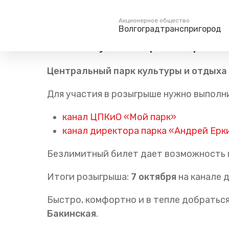
Главная
Пресс-центр
Блог компании
Новости
Акционерное общество
Волгоградтранспригород
Участвуйте в розыгрыше
Пассажирам
Туризм
Центральный парк культуры и отдыха
Единый номер вызова экстренных служб
Справочник
Самостоятельн
112
Для участия в розыгрыше нужно выполн
Режим работы билетных
Групповые мар
касс
канал ЦПКиО «Мой парк»
Тарифы и льготы
канал директора парка «Андрей Ерк
Способы оплаты проезда
Абонементные билеты
Безлимитный билет дает возможность п
Схема обращения
пригородных поездов
Итоги розыгрыша:
7 октября
на канале 
Мобильное приложение
Быстро, комфортно и в тепле добратьс
Правила проезда
Бакинская
.
Для маломобильных
пассажиров