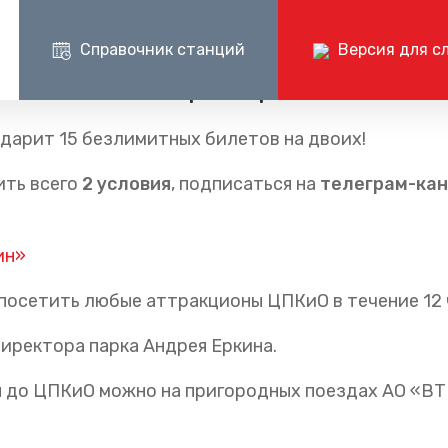
Справочник станций
Версия для с
 от наших партнеров!
Пресс-центр
Документ
дарит 15 безлимитных билетов на двоих!
Центр поддержки клиентов ОАО «РЖД»
Пр
ые маршруты
Блог компании
Раскрытие и
+7 (800) 775-00-00
+
ить всего
2 условия
, подписаться на
телеграм-ка
шруты
Частые вопросы
Годовые бухг
круглосуточно, без выходных
по 
отчёты
Документаци
ин»
осетить любые аттракционы ЦПКиО в течение 12 ч
директора парка Андрея Еркина.
я до ЦПКиО можно на пригородных поездах АО «В