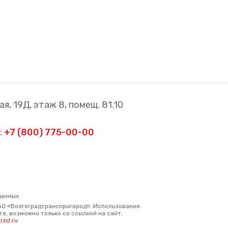
я, 19Д, этаж 8, помещ. 81.10
:
+7 (800) 775-00-00
данных
АО «Волгоградтранспригород». Использование
е, возможно только со ссылкой на сайт.
rzd.ru