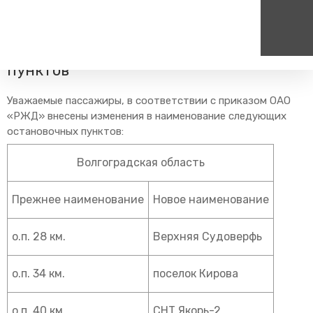
Главная
Пресс-центр
Блог компании
Новости
Переименование остановочных
пунктов
Пассажирам
Туризм
Единый номер вызова экстренных служб
Цен
Уважаемые пассажиры, в соответствии с приказом ОАО
Справочник
Самостоятельные маршру
«РЖД» внесены изменения в наименование следующих
112
+7
остановочных пунктов:
Режим работы билетных
Групповые маршруты
круг
касс
Волгоградская область
Тарифы и льготы
Способы оплаты проезда
Прежнее наименование
Новое наименование
Абонементные билеты
Схема обращения
о.п. 28 км.
Верхняя Судоверфь
пригородных поездов
Мобильное приложение
о.п. 34 км.
поселок Кирова
Правила проезда
Для маломобильных
пассажиров
о.п. 40 км.
СНТ Якорь-2