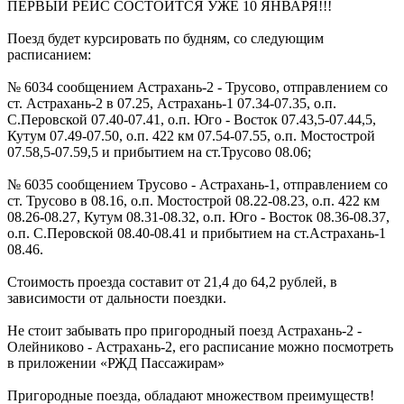
ПЕРВЫЙ РЕЙС СОСТОИТСЯ УЖЕ 10 ЯНВАРЯ!!!
Поезд будет курсировать по будням, со следующим
расписанием:
№ 6034 сообщением Астрахань-2 - Трусово, отправлением со
ст. Астрахань-2 в 07.25, Астрахань-1 07.34-07.35, о.п.
С.Перовской 07.40-07.41, о.п. Юго - Восток 07.43,5-07.44,5,
Кутум 07.49-07.50, о.п. 422 км 07.54-07.55, о.п. Мостострой
07.58,5-07.59,5 и прибытием на ст.Трусово 08.06;
№ 6035 сообщением Трусово - Астрахань-1, отправлением со
ст. Трусово в 08.16, о.п. Мостострой 08.22-08.23, о.п. 422 км
08.26-08.27, Кутум 08.31-08.32, о.п. Юго - Восток 08.36-08.37,
о.п. С.Перовской 08.40-08.41 и прибытием на ст.Астрахань-1
08.46.
Стоимость проезда составит от 21,4 до 64,2 рублей, в
зависимости от дальности поездки.
Не стоит забывать про пригородный поезд Астрахань-2 -
Олейниково - Астрахань-2, его расписание можно посмотреть
в приложении «РЖД Пассажирам»
Пригородные поезда, обладают множеством преимуществ!