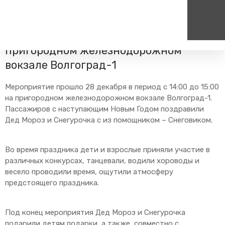
Главная
Пресс-центр
Блог компании
Новости
Новогодняя елка прошла на
пригородном железнодорожном
вокзале Волгоград-1
Пассажирам
Туризм
Единый номер вызова экстренных служб
Цен
Справочник
Самостоятельные маршру
112
+7
Мероприятие прошло 28 декабря в период с 14:00 до 15:00
Режим работы билетных
Групповые маршруты
на пригородном железнодорожном вокзале Волгоград-1.
круг
касс
Пассажиров с наступающим Новым Годом поздравили
Тарифы и льготы
Дед Мороз и Снегурочка с из помощником – Снеговиком.
Способы оплаты проезда
Абонементные билеты
Во время праздника дети и взрослые приняли участие в
различных конкурсах, танцевали, водили хороводы и
Схема обращения
пригородных поездов
весело проводили время, ощутили атмосферу
предстоящего праздника.
Мобильное приложение
Правила проезда
Под конец мероприятия Дед Мороз и Снегурочка
Для маломобильных
пассажиров
подарили детям подарки, а также, совместно с