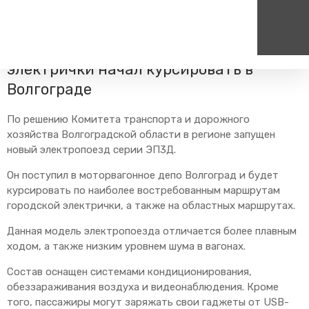
Главная
Пресс-центр
Блог компании
Новости
Новый подвижной состав городской
электрички начал курсировать в
Волгограде
Пассажирам
Туризм
Единый номер вызова экстренных служб
Цен
Справочник
Самостоятельные маршру
112
+7
По решению Комитета транспорта и дорожного
Режим работы билетных
Групповые маршруты
хозяйства Волгоградской области в регионе запущен
круг
касс
новый электропоезд серии ЭП3Д.
Тарифы и льготы
Он поступил в моторвагонное депо Волгоград и будет
Способы оплаты проезда
курсировать по наиболее востребованным маршрутам
Абонементные билеты
городской электрички, а также на областных маршрутах.
Схема обращения
Данная модель электропоезда отличается более плавным
пригородных поездов
ходом, а также низким уровнем шума в вагонах.
Мобильное приложение
Состав оснащен системами кондиционирования,
Правила проезда
обеззараживания воздуха и видеонаблюдения. Кроме
Для маломобильных
того, пассажиры могут заряжать свои гаджеты от USB-
пассажиров