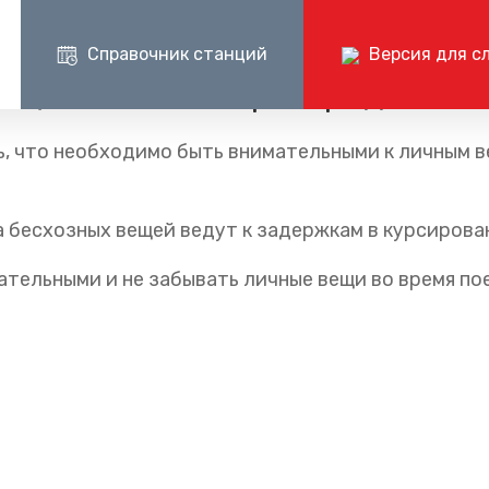
Справочник станций
Версия для с
вещи в салонах пригородных п
Пресс-центр
Документ
, что необходимо быть внимательными к личным в
Центр поддержки клиентов ОАО «РЖД»
Пр
ые маршруты
Блог компании
Раскрытие и
+7 (800) 775-00-00
+
шруты
Частые вопросы
Годовые бухг
круглосуточно, без выходных
по 
отчёты
а бесхозных вещей ведут к задержкам в курсиров
Документаци
тельными и не забывать личные вещи во время по