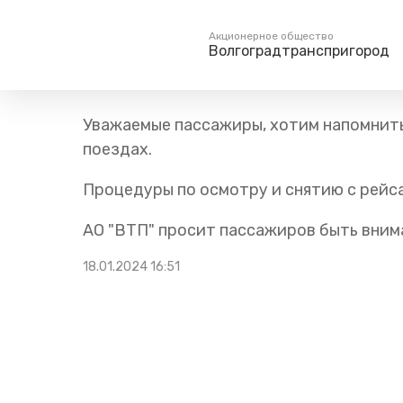
Главная
Пресс-центр
Блог компании
Новости
Акционерное общество
Волгоградтранспригород
Не оставляйте личные 
Пассажирам
Туризм
Уважаемые пассажиры, хотим напомнить
Единый номер вызова экстренных служб
Справочник
Самостоятельн
поездах.
112
Режим работы билетных
Групповые мар
касс
Процедуры по осмотру и снятию с рейс
Тарифы и льготы
АО "ВТП" просит пассажиров быть внима
Способы оплаты проезда
Абонементные билеты
18.01.2024 16:51
Схема обращения
пригородных поездов
Мобильное приложение
Правила проезда
Для маломобильных
пассажиров