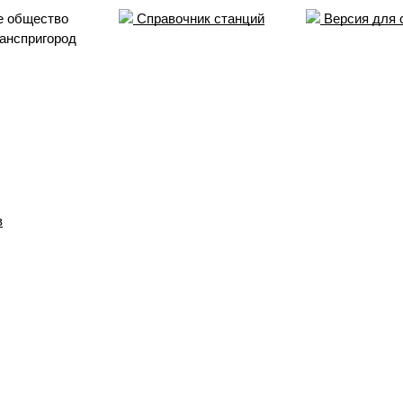
е общество
Справочник станций
Версия для 
анспригород
в