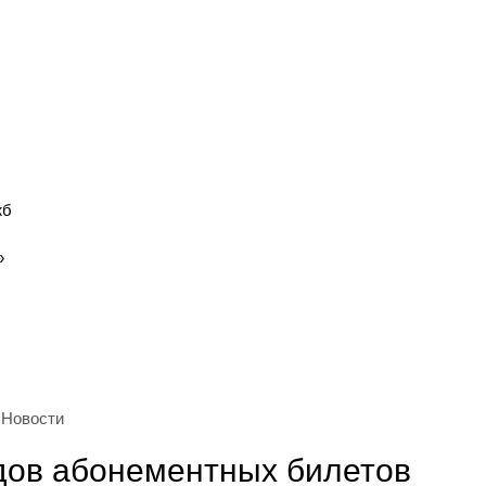
жб
»
Новости
дов абонементных билетов