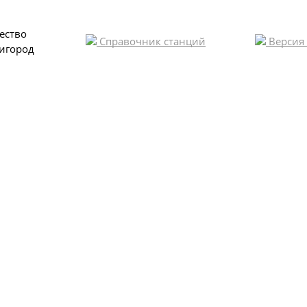
ество
Справочник станций
Версия
игород