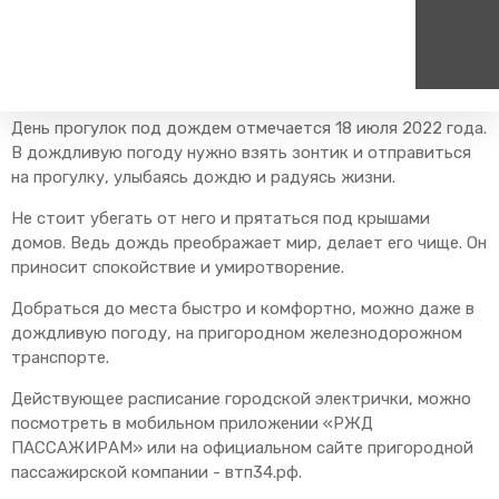
Главная
Пресс-центр
Блог компании
Новости
День прогулок под дождем
День прогулок под дождем отмечается 18 июля 2022 года.
Пассажирам
Туризм
В дождливую погоду нужно взять зонтик и отправиться
Единый номер вызова экстренных служб
Цен
на прогулку, улыбаясь дождю и радуясь жизни.
Справочник
Самостоятельные маршру
112
+7
Режим работы билетных
Групповые маршруты
Не стоит убегать от него и прятаться под крышами
круг
касс
домов. Ведь дождь преображает мир, делает его чище. Он
Тарифы и льготы
приносит спокойствие и умиротворение.
Способы оплаты проезда
Добраться до места быстро и комфортно, можно даже в
Абонементные билеты
дождливую погоду, на пригородном железнодорожном
транспорте.
Схема обращения
пригородных поездов
Действующее расписание городской электрички, можно
Мобильное приложение
посмотреть в мобильном приложении «РЖД
Правила проезда
ПАССАЖИРАМ» или на официальном сайте пригородной
пассажирской компании - втп34.рф.
Для маломобильных
пассажиров