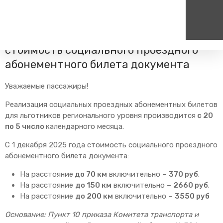
Главная
Пресс-центр
Блог компании
Новости
C 1 декабря 2025 года изменяется
cтоимость социального проездного
абонементного билета документа
Пассажирам
Туризм
Единый номер вызова экстренных служб
Цен
Справочник
Самостоятельные маршру
112
+7
Уважаемые пассажиры!
Режим работы билетных
Групповые маршруты
круг
касс
Реализация социальных проездных абонементных билетов
для льготников регионального уровня производится
с 20
Тарифы и льготы
по 5 число
календарного месяца.
Способы оплаты проезда
C 1 декабря 2025 года cтоимость социального проездного
Абонементные билеты
абонементного билета документа:
Схема обращения
пригородных поездов
На расстояние
до 70 км
включительно –
370 руб
.
Мобильное приложение
На расстояние
до 150 км
включительно –
2660 руб
.
На расстояние
до 200 км
включительно –
3550 руб
Правила проезда
Для маломобильных
Основание: Пункт 10 приказа Комитета транспорта и
пассажиров