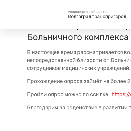
Главная
Пресс-центр
Блог компании
Новости
Акционерное общество
Волгоградтранспригород
АО «ВТП» проводит опр
Больничного комплекса 
Пассажирам
Туризм
Единый номер вызова экстренных служб
Справочник
Самостоятельн
112
В настоящее время рассматривается в
Режим работы билетных
Групповые мар
непосредственной близости от Больнич
касс
сотрудников медицинских учреждений.
Тарифы и льготы
Способы оплаты проезда
Прохождение опроса займёт не более 2
Абонементные билеты
Пройти опрос можно по ссылке :
https:/
Схема обращения
пригородных поездов
Благодарим за содействие в развитии 
Мобильное приложение
Правила проезда
Для маломобильных
пассажиров