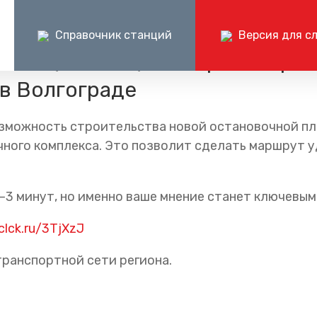
Справочник станций
Версия для с
ос с целью оценки транспорт
в Волгограде
Пресс-центр
Документ
Центр поддержки клиентов ОАО «РЖД»
Пр
ые маршруты
Блог компании
Раскрытие и
+7 (800) 775-00-00
+
озможность строительства новой остановочной п
шруты
Частые вопросы
Годовые бухг
круглосуточно, без выходных
по 
ного комплекса. Это позволит сделать маршрут у
отчёты
Документаци
–3 минут, но именно ваше мнение станет ключевым
/clck.ru/3TjXzJ
транспортной сети региона.