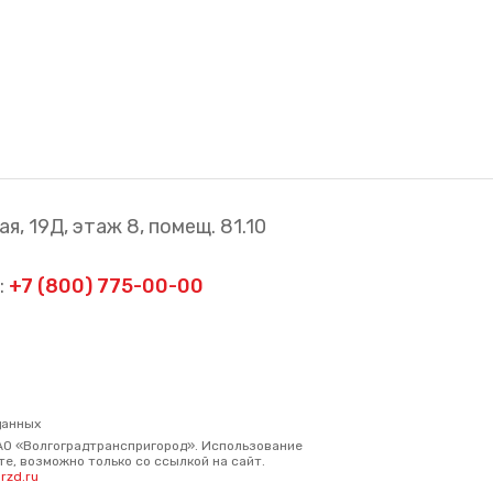
я, 19Д, этаж 8, помещ. 81.10
:
+7 (800) 775-00-00
данных
АО «Волгоградтранспригород». Использование
е, возможно только со ссылкой на сайт.
rzd.ru