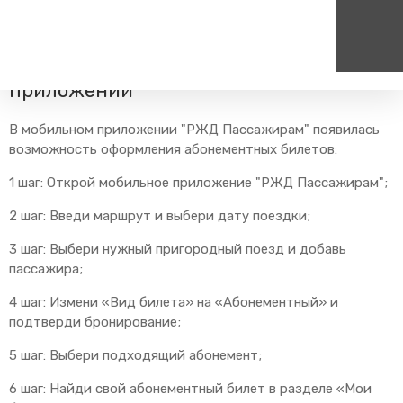
Главная
Пресс-центр
Блог компании
Новости
Абонементные билеты в мобильном
приложении
Пассажирам
Туризм
Единый номер вызова экстренных служб
Цен
В мобильном приложении "РЖД Пассажирам" появилась
Справочник
Самостоятельные маршру
возможность оформления абонементных билетов:
112
+7
Режим работы билетных
Групповые маршруты
круг
1 шаг: Открой мобильное приложение "РЖД Пассажирам";
касс
Тарифы и льготы
2 шаг: Введи маршрут и выбери дату поездки;
Способы оплаты проезда
3 шаг: Выбери нужный пригородный поезд и добавь
Абонементные билеты
пассажира;
Схема обращения
4 шаг: Измени «Вид билета» на «Абонементный» и
пригородных поездов
подтверди бронирование;
Мобильное приложение
5 шаг: Выбери подходящий абонемент;
Правила проезда
Для маломобильных
6 шаг: Найди свой абонементный билет в разделе «Мои
пассажиров