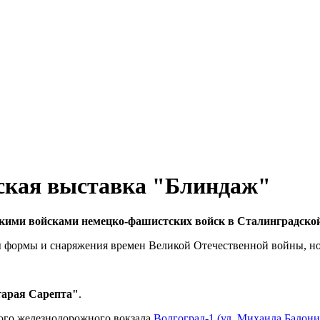
еская выставка "Блиндаж"
скими войсками немецко-фашистских войск в Сталинградско
ы формы и снаряжения времен Великой Отечественной войны, но
тарая Сарепта"
.
ого железнодорожного вокзала
Волгоград-1 (ул. Михаила Балони