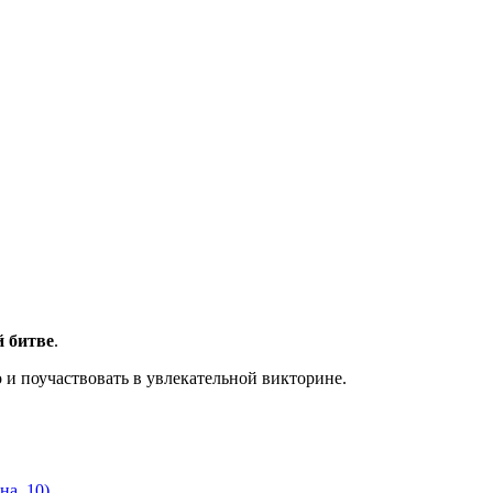
й битве
.
 и поучаствовать в увлекательной викторине.
на, 10)
.