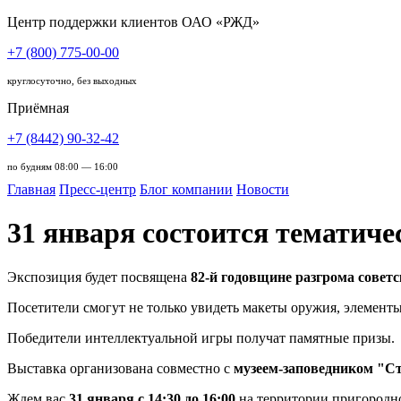
Центр поддержки клиентов ОАО «РЖД»
+7 (800) 775-00-00
круглосуточно, без выходных
Приёмная
+7 (8442) 90-32-42
по будням 08:00 — 16:00
Главная
Пресс-центр
Блог компании
Новости
31 января состоится тематич
Экспозиция будет посвящена
82-й годовщине разгрома совет
Посетители смогут не только увидеть макеты оружия, элемент
Победители интеллектуальной игры получат памятные призы.
Выставка организована совместно с
музеем-заповедником "С
Ждем вас
31 января с 14:30 до 16:00
на территории пригородн