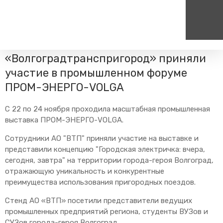
Главная
Пресс-центр
Блог компании
Корпоративная
жизнь
Сотрудники АО
«Волгоградтранспригород» приняли
Пассажирам
Туризм
Единый номер вызова экстренных служб
Цен
участие в промышленном форуме
Справочник
Самостоятельные маршру
ПРОМ-ЭНЕРГО-VOLGA
112
+7
Режим работы билетных
Групповые маршруты
круг
касс
С 22 по 24 ноября проходила масштабная промышленная
Тарифы и льготы
выставка ПРОМ-ЭНЕРГО-VOLGA.
Способы оплаты проезда
Сотрудники АО "ВТП" приняли участие на выставке и
Абонементные билеты
представили концепцию "Городская электричка: вчера,
сегодня, завтра" на территории города-героя Волгоград,
Схема обращения
пригородных поездов
отражающую уникальность и конкурентные
преимущества использования пригородных поездов.
Мобильное приложение
Правила проезда
Стенд АО «ВТП» посетили представители ведущих
промышленных предприятий региона, студенты ВУЗов и
Для маломобильных
пассажиров
СУЗов города-героя Волгоград.