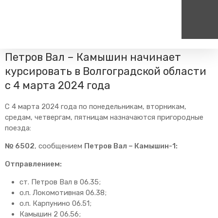
Главная
Пресс-центр
Блог компании
Изменения в
расписании
Пригородный поезд по маршруту
Петров Вал – Камышин начинает
Пассажирам
Туризм
Единый номер вызова экстренных служб
Цен
курсировать в Волгоградской области
Справочник
Самостоятельные маршру
с 4 марта 2024 года
112
+7
Режим работы билетных
Групповые маршруты
круг
касс
С 4 марта 2024 года по понедельникам, вторникам,
Тарифы и льготы
средам, четвергам, пятницам назначаются пригородные
поезда:
Способы оплаты проезда
Абонементные билеты
№ 6502
, сообщением
Петров Вал – Камышин-1:
Схема обращения
Отправлением:
пригородных поездов
Мобильное приложение
ст. Петров Вал в 06.35;
о.п. Локомотивная 06.38;
Правила проезда
о.п. Карпунино 06.51;
Для маломобильных
Камышин 2 06.56;
пассажиров