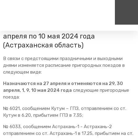
Главная
Пресс-центр
Блог компании
Изменения в
расписании
Изменения расписания на период с 27
апреля по 10 мая 2024 года
Пассажирам
Туризм
Единый номер вызова экстренных служб
Цен
(Астраханская область)
Справочник
Самостоятельные маршру
112
+7
В связи с предстоящими праздничными и выходными
Режим работы билетных
Групповые маршруты
круг
касс
днями изменяется расписание пригородных поездов в
следующем виде:
Тарифы и льготы
Способы оплаты проезда
Назначаются на 27 апреля и отменяются на 29, 30
апреля, 1, 9, 10 мая 2024 года
следующие пригородные
Абонементные билеты
поезда:
Схема обращения
пригородных поездов
№ 6021, сообщением Кутум – ГПЗ, отправлением со ст.
Мобильное приложение
Кутум в 6.20, прибытием ГПЗ в 7.35;
Правила проезда
№ 6033, сообщением Астрахань-1 - Астрахань-2
Для маломобильных
отправлением со ст. Астрахань-1 в 17.25, прибытием на ст.
пассажиров