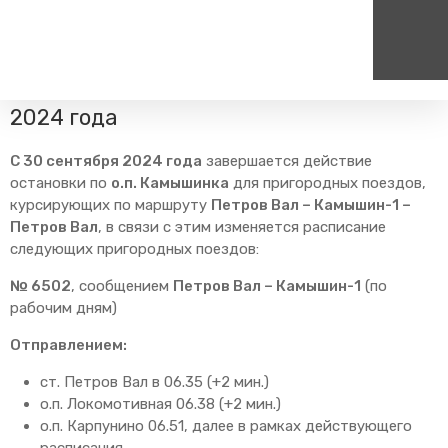
Главная
Пресс-центр
Блог компании
Изменения в
расписании
Изменение расписания с 30 сентября
2024 года
Пассажирам
Туризм
Единый номер вызова экстренных служб
Цен
С 30 сентября 2024 года
завершается действие
Справочник
Самостоятельные маршру
112
+7
остановки по
о.п. Камышинка
для пригородных поездов,
Режим работы билетных
Групповые маршруты
круг
курсирующих по маршруту
Петров Вал – Камышин-1 –
касс
Петров Вал
, в связи с этим изменяется расписание
Тарифы и льготы
следующих пригородных поездов:
Способы оплаты проезда
№ 6502
, сообщением
Петров Вал – Камышин-1
(по
Абонементные билеты
рабочим дням)
Схема обращения
пригородных поездов
Отправлением:
Мобильное приложение
ст. Петров Вал в 06.35 (+2 мин.)
Правила проезда
о.п. Локомотивная 06.38 (+2 мин.)
о.п. Карпунино 06.51, далее в рамках действующего
Для маломобильных
пассажиров
расписания