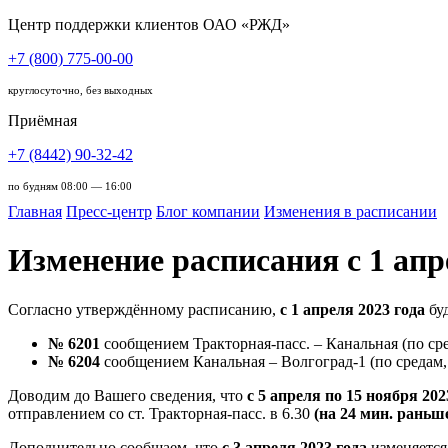
Центр поддержки клиентов ОАО «РЖД»
+7 (800) 775-00-00
круглосуточно, без выходных
Приёмная
+7 (8442) 90-32-42
по будням 08:00 — 16:00
Главная
Пресс-центр
Блог компании
Изменения в расписании
Изменение расписания с 1 апр
Согласно утверждённому расписанию,
с 1 апреля 2023 года
бу
№ 6201
сообщением Тракторная-пасс. – Канальная (по сре
№ 6204
сообщением Канальная – Волгоград-1 (по средам, 
Доводим до Вашего сведения, что
с 5 апреля по 15 ноября 20
отправлением со ст. Тракторная-пасс. в 6.30
(на 24 мин. раньш
Дополнительно сообщаем, что
с 3 апреля 2023 года
изменяется