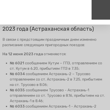
Главная
Пресс-центр
Блог компании
Изменения в
расписании
Изменение расписания на 12 июня
2023 года (Астраханская область)
Пассажирам
Туризм
Единый номер вызова экстренных служб
Цен
В связи с предстоящим праздничным днем изменено
Справочник
Самостоятельные маршру
112
+7
расписание следующих пригородных поездов:
Режим работы билетных
Групповые маршруты
круг
касс
На 12 июня 2023 года
отменяются:
Тарифы и льготы
№ 6021
сообщением Кутум – ГПЗ, отправлением со
Способы оплаты проезда
ст. Кутум в 6.20, прибытием ГПЗ в 7.35;
Абонементные билеты
№ 6034
сообщением Астрахань-2 – Трусово
отправлением со ст. Астрахань-2 в 7.25, прибытием
Схема обращения
пригородных поездов
на ст. Трусово в 8.06;
№ 6035
сообщением Трусово - Астрахань-1
Мобильное приложение
отправлением со ст. Трусово в 8.16, прибытием на ст.
Правила проезда
Астрахань-1 в 8.46;
Для маломобильных
№ 6033
сообщением Астрахань-1 - Астрахань-2
пассажиров