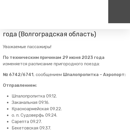
Главная
Пресс-центр
Блог компании
Изменения в
расписании
Изменение расписания 29 июня 2023
года (Волгоградская область)
Пассажирам
Туризм
Единый номер вызова экстренных служб
Цен
Уважаемые пассажиры!
Справочник
Самостоятельные маршру
112
+7
Режим работы билетных
Групповые маршруты
По техническим причинам
29 июня 2023 года
круг
касс
изменяется расписание пригородного поезда:
Тарифы и льготы
№ 6742/6741
, сообщением
Шпалопропитка – Аэропорт:
Способы оплаты проезда
Отправлением:
Абонементные билеты
Схема обращения
Шпалопропитка 09.12.
пригородных поездов
Заканальная 09.16.
Мобильное приложение
Красноармейская 09.22.
о. п. Судоверфь 09.24.
Правила проезда
Сарепта 09.27.
Для маломобильных
Бекетовская 09.37.
пассажиров