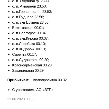
о. п. Обувная ф. 23.47;
о. п. Акварель 23.50;
о. п.Горная полян 23.53;
о. п.Руднева 23.56;
о. п. з-д Ермана 23.58;
Бекетовская 00.01;
о. п.Волгогрэс 00.04;
о. п. з-д.Кирова 00.07;
о. п.Лесобаза 00.10;
о. п.Ж/Дорож. 00.13;
Сарепта 00.17;
о. п.Судоверфь 00.20;
Красноармейская 00.23;
Заканальная 00.29;
Прибытием:
Шпалопропитка 00.32.
С уважением, АО «ВТП».
21.06.2023 08:30