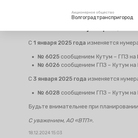
Главная
Пресс-центр
Блог компании
Изменения в
Акционерное общество
Волгоградтранспригород
Изменение нумерации по
Пассажирам
Туризм
С
1 января 2025 года
изменяется нумер
Единый номер вызова экстренных служб
Справочник
Самостоятельн
112
№ 6025
сообщением Кутум – ГПЗ на
Режим работы билетных
Групповые мар
касс
№ 6026
сообщением ГПЗ – Кутум на
Тарифы и льготы
С
3 января 2025 года
изменяется нумер
Способы оплаты проезда
Абонементные билеты
№ 6028
сообщением ГПЗ – Кутум на
Схема обращения
пригородных поездов
Будьте внимательнее при планировании
Мобильное приложение
С уважением, АО «ВТП».
Правила проезда
Для маломобильных
18.12.2024 15:03
пассажиров