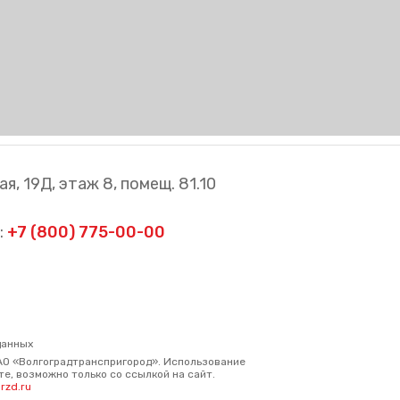
я, 19Д, этаж 8, помещ. 81.10
:
+7 (800) 775-00-00
данных
АО «Волгоградтранспригород». Использование
е, возможно только со ссылкой на сайт.
rzd.ru