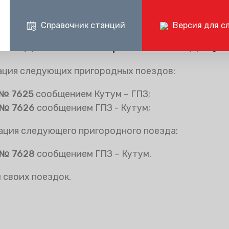
 расписании
Справочник станций
Версия для с
ездов с 1 января 2025 года (А
Пресс-центр
Документ
ация следующих пригородных поездов:
Центр поддержки клиентов ОАО «РЖД»
Пр
ые маршруты
Блог компании
Раскрытие и
+7 (800) 775-00-00
+
№ 7625
сообщением Кутум – ГПЗ;
шруты
Частые вопросы
Годовые бухг
круглосуточно, без выходных
по 
отчёты
№ 7626
сообщением ГПЗ - Кутум;
Документаци
ация следующего пригородного поезда:
№ 7628
сообщением ГПЗ – Кутум.
 своих поездок.