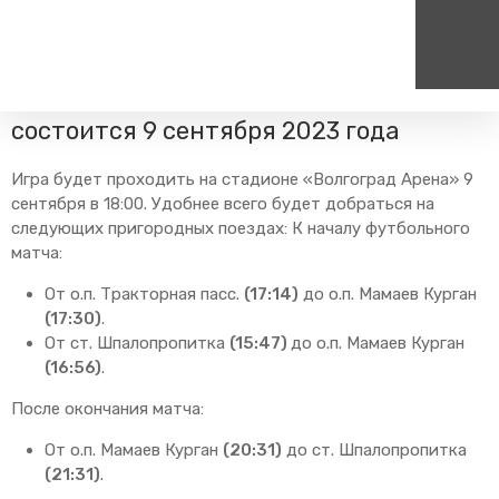
Главная
Пресс-центр
Блог компании
Изменения в
расписании
Футбольный матч «Ротор – Чайка»
состоится 9 сентября 2023 года
Пассажирам
Туризм
Единый номер вызова экстренных служб
Цен
Игра будет проходить на стадионе «Волгоград Арена» 9
Справочник
Самостоятельные маршру
112
+7
сентября в 18:00. Удобнее всего будет добраться на
Режим работы билетных
Групповые маршруты
круг
следующих пригородных поездах: К началу футбольного
касс
матча:
Тарифы и льготы
От о.п. Тракторная пасс.
(17:14)
до о.п. Мамаев Курган
Способы оплаты проезда
(17:30)
.
Абонементные билеты
От ст. Шпалопропитка
(15:47)
до о.п. Мамаев Курган
Схема обращения
(16:56)
.
пригородных поездов
После окончания матча:
Мобильное приложение
Правила проезда
От о.п. Мамаев Курган
(20:31)
до ст. Шпалопропитка
(21:31)
.
Для маломобильных
пассажиров