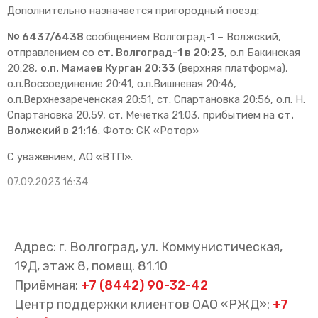
Дополнительно назначается пригородный поезд:
№ 6437/6438
сообщением Волгоград-1 – Волжский,
отправлением со
ст. Волгоград-1 в 20:23
, о.п Бакинская
20:28,
о.п. Мамаев Курган 20:33
(верхняя платформа),
о.п.Воссоединение 20:41, о.п.Вишневая 20:46,
о.п.Верхнезареченская 20:51, ст. Спартановка 20:56, о.п. Н.
Спартановка 20.59, ст. Мечетка 21:03, прибытием на
ст.
Волжский
в
21:16
. Фото: СК «Ротор»
С уважением, АО «ВТП».
07.09.2023 16:34
Адрес: г. Волгоград, ул. Коммунистическая,
19Д, этаж 8, помещ. 81.10
Приёмная:
+7 (8442) 90-32-42
Центр поддержки клиентов ОАО «РЖД»:
+7