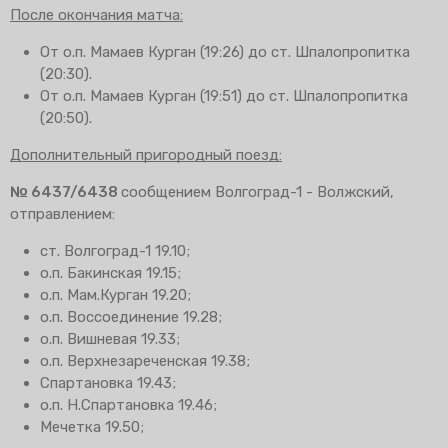
После окончания матча:
От о.п. Мамаев Курган (19:26) до ст. Шпалопропитка
(20:30).
От о.п. Мамаев Курган (19:51) до ст. Шпалопропитка
(20:50).
Дополнительный пригородный поезд:
№ 6437/6438
сообщением Волгоград-1 - Волжский,
отправлением:
ст. Волгоград-1 19.10;
о.п. Бакинская 19.15;
о.п. Мам.Курган 19.20;
о.п. Воссоединение 19.28;
о.п. Вишневая 19.33;
о.п. Верхнезареченская 19.38;
Спартановка 19.43;
о.п. Н.Спартановка 19.46;
Мечетка 19.50;