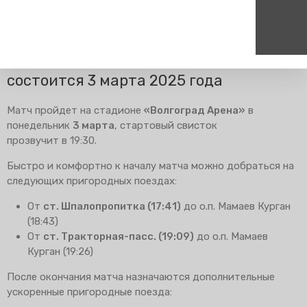
Главная
Пресс-центр
Блог компании
Изменения в
расписании
Футбольный матч «Ротор — Урал»
состоится 3 марта 2025 года
Пассажирам
Туризм
Единый номер вызова экстренных служб
Цен
Матч пройдет на стадионе
«Волгоград Арена»
в
Справочник
Самостоятельные маршру
112
+7
понедельник
3 марта
, стартовый свисток
Режим работы билетных
Групповые маршруты
круг
прозвучит в 19:30.
касс
Тарифы и льготы
Быстро и комфортно к началу матча можно добраться на
следующих пригородных поездах:
Способы оплаты проезда
Абонементные билеты
От
ст. Шпалопропитка (17:41)
до о.п. Мамаев Курган
(18:43)
Схема обращения
пригородных поездов
От
ст. Тракторная-пасс. (19:09)
до о.п. Мамаев
Курган (19:26)
Мобильное приложение
Правила проезда
После окончания матча назначаются дополнительные
ускоренные пригородные поезда:
Для маломобильных
пассажиров