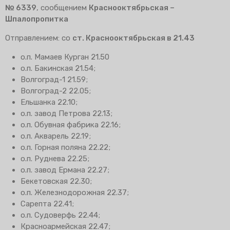
№ 6339
, сообщением
Краснооктябрьская –
Шпалопропитка
Отправлением: со
ст. Краснооктябрьская в 21.43
о.п. Мамаев Курган 21.50
о.п. Бакинская 21.54;
Волгоград-1 21.59;
Волгоград-2 22.05;
Ельшанка 22.10;
о.п. завод Петрова 22.13;
о.п. Обувная фабрика 22.16;
о.п. Акварель 22.19;
о.п. Горная поляна 22.22;
о.п. Руднева 22.25;
о.п. завод Ермана 22.27;
Бекетовская 22.30;
о.п. Железнодорожная 22.37;
Сарепта 22.41;
о.п. Судоверфь 22.44;
Красноармейская 22.47;