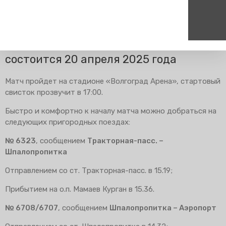
Главная
Пресс-центр
Блог компании
Изменения в
расписании
Футбольный матч «Ротор – Тюмень»
состоится 20 апреля 2025 года
Пассажирам
Туризм
Единый номер вызова экстренных служб
Цен
Матч пройдет на стадионе «Волгоград Арена», стартовый
Справочник
Самостоятельные маршру
112
+7
свисток прозвучит в 17:00.
Режим работы билетных
Групповые маршруты
круг
касс
Быстро и комфортно к началу матча можно добраться на
Тарифы и льготы
следующих пригородных поездах:
Способы оплаты проезда
№ 6323
, сообщением
Тракторная-пасс. –
Абонементные билеты
Шпалопропитка
Схема обращения
Отправлением со ст. Тракторная-пасс. в 15.19;
пригородных поездов
Мобильное приложение
Прибытием на о.п. Мамаев Курган в 15.36.
Правила проезда
№ 6708/6707
, сообщением
Шпалопропитка – Аэропорт
Для маломобильных
пассажиров