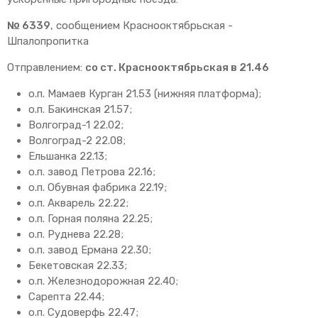
№ 6339
, сообщением Краснооктябрьская -
Шпалопропитка
Отправлением:
со ст. Краснооктябрьская в 21.46
о.п. Мамаев Курган 21.53 (нижняя платформа);
о.п. Бакинская 21.57;
Волгоград-1 22.02;
Волгоград-2 22.08;
Ельшанка 22.13;
о.п. завод Петрова 22.16;
о.п. Обувная фабрика 22.19;
о.п. Акварель 22.22;
о.п. Горная поляна 22.25;
о.п. Руднева 22.28;
о.п. завод Ермана 22.30;
Бекетовская 22.33;
о.п. Железнодорожная 22.40;
Сарепта 22.44;
о.п. Судоверфь 22.47;