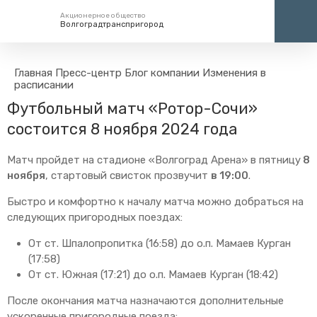
Акционерное общество
Волгоградтранспригород
Единый номер вызова экстренных служб
Центр
Главная
Пресс-центр
Блог компании
Изменения в
расписании
112
+7 (
Футбольный матч «Ротор-Сочи»
кругло
состоится 8 ноября 2024 года
Матч пройдет на стадионе «Волгоград Арена» в пятницу
8
ноября
, стартовый свисток прозвучит
в 19:00
.
Быстро и комфортно к началу матча можно добраться на
следующих пригородных поездах:
От ст. Шпалопропитка (16:58) до о.п. Мамаев Курган
(17:58)
От ст. Южная (17:21) до о.п. Мамаев Курган (18:42)
После окончания матча назначаются дополнительные
ускоренные пригородные поезда: