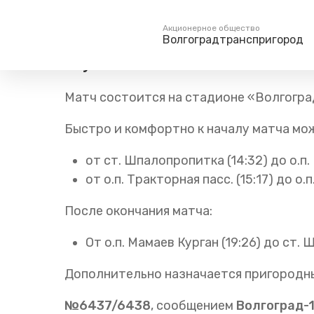
Главная
Пресс-центр
Блог компании
Изменения в
Акционерное общество
Волгоградтранспригород
Футбольный матч «Ротор
Пассажирам
Туризм
Матч состоится на стадионе «Волгоград
Единый номер вызова экстренных служб
Справочник
Самостоятельн
112
Быстро и комфортно к началу матча мо
Режим работы билетных
Групповые мар
касс
от ст. Шпалопропитка (14:32) до о.п.
Тарифы и льготы
от о.п. Тракторная пасс. (15:17) до о.
Способы оплаты проезда
Абонементные билеты
После окончания матча:
Схема обращения
пригородных поездов
От о.п. Мамаев Курган (19:26) до ст.
Мобильное приложение
Дополнительно назначается пригородны
Правила проезда
Для маломобильных
№6437/6438
, сообщением
Волгоград-
пассажиров