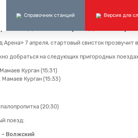
 расписании
Справочник станций
Версия для с
 – Родина-2» пройдет 7 апре
Пресс-центр
Документ
 Арена» 7 апреля, стартовый свисток прозвучит в
Центр поддержки клиентов ОАО «РЖД»
Пр
ые маршруты
Блог компании
Раскрытие и
+7 (800) 775-00-00
+
жно добраться на следующих пригородных поездах
шруты
Частые вопросы
Годовые бухг
круглосуточно, без выходных
по 
отчёты
 Мамаев Курган (15:31)
Документаци
п. Мамаев Курган (15:33)
 Шпалопропитка (20:30)
й поезд:
1 – Волжский