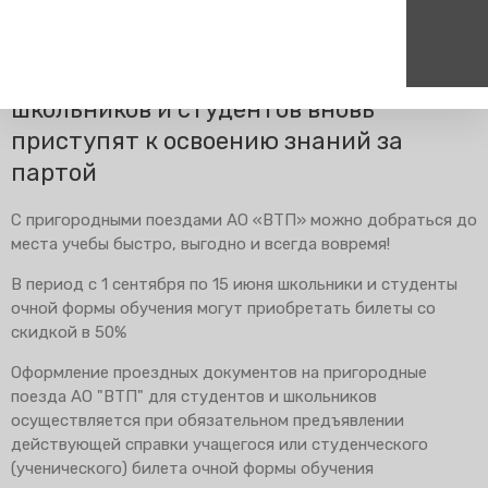
Главная
Пресс-центр
Блог компании
Новости
В предстоящем сентябре тысячи
школьников и студентов вновь
приступят к освоению знаний за
Пассажирам
Туризм
Единый номер вызова экстренных служб
Цен
партой
Справочник
Самостоятельные маршру
112
+7
Режим работы билетных
Групповые маршруты
круг
С пригородными поездами АО «ВТП» можно добраться до
касс
места учебы быстро, выгодно и всегда вовремя!
Тарифы и льготы
В период с 1 сентября по 15 июня школьники и студенты
Способы оплаты проезда
очной формы обучения могут приобретать билеты со
Абонементные билеты
скидкой в 50%
Схема обращения
пригородных поездов
Оформление проездных документов на пригородные
поезда АО "ВТП" для студентов и школьников
Мобильное приложение
осуществляется при обязательном предъявлении
Правила проезда
действующей справки учащегося или студенческого
Для маломобильных
(ученического) билета очной формы обучения
пассажиров