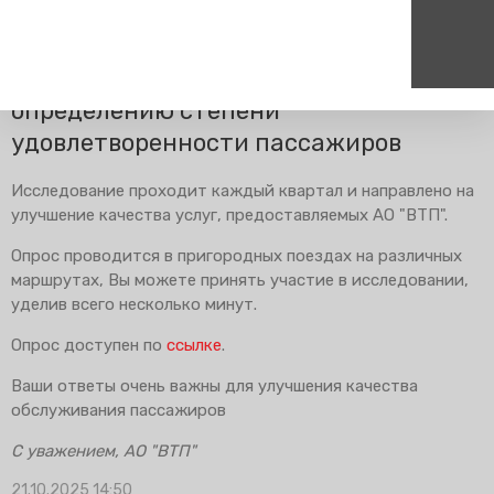
Главная
Пресс-центр
Блог компании
Новости
АО "ВТП" проводит опрос по
определению степени
удовлетворенности пассажиров
Пассажирам
Туризм
Единый номер вызова экстренных служб
Цен
Справочник
Самостоятельные маршру
112
+7
Исследование проходит каждый квартал и направлено на
Режим работы билетных
Групповые маршруты
улучшение качества услуг, предоставляемых АО "ВТП".
круг
касс
Опрос проводится в пригородных поездах на различных
Тарифы и льготы
маршрутах, Вы можете принять участие в исследовании,
Способы оплаты проезда
уделив всего несколько минут.
Абонементные билеты
Опрос доступен по
ссылке
.
Схема обращения
пригородных поездов
Ваши ответы очень важны для улучшения качества
Мобильное приложение
обслуживания пассажиров
Правила проезда
С уважением, АО "ВТП"
Для маломобильных
пассажиров
21.10.2025 14:50