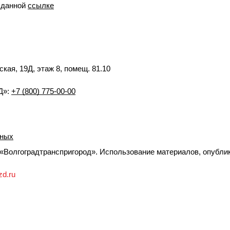
о данной
ссылке
ская, 19Д, этаж 8, помещ. 81.10
Д»:
+7 (800) 775-00-00
нных
Волгоградтранспригород». Использование материалов, опублик
zd.ru