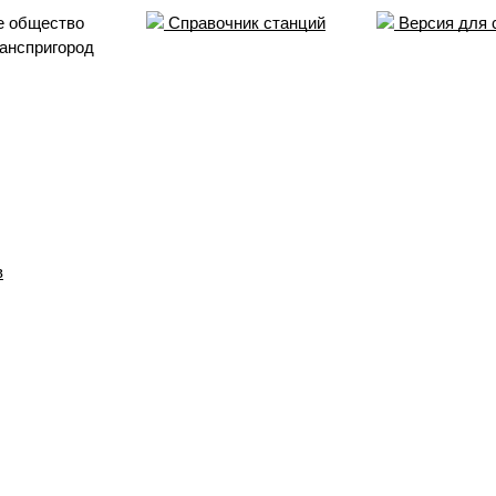
е общество
Справочник станций
Версия для 
анспригород
в