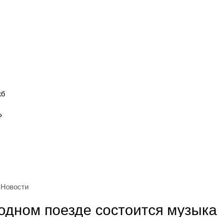
жб
»
Новости
родном поезде состоится музык