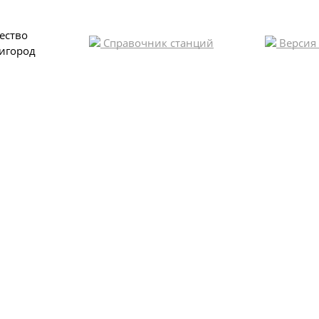
ество
Справочник станций
Версия
игород