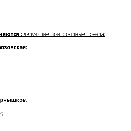
няются
следующие пригородные поезда:
озовская:
ернышков
,
2;