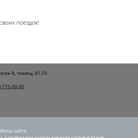
своих поездок!
 этаж 8, помещ. 81.10
) 775-00-00
дтранспригород». Использование материалов, опубликованн
боты сайта.
сь с
правилами использования cookie-файлов
.