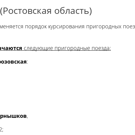
Ростовская область)
зменяется порядок курсирования пригородных пое
ачаются
следующие пригородные поезда:
озовская
:
ернышков
,
2;