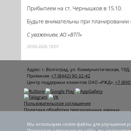
Прибытием на ст. Чернышков в 15.10.
Будьте внимательны при планировании 
С уважением, АО «ВТП»
20.04.2026 10:07
Адрес: г. Волгоград, ул. Коммунистическая, 19Д,
Приёмная:
+7 (8442) 90-32-42
Центр поддержки клиентов ОАО «РЖД»:
+7 (800
Пользовательское соглашение
Политика обработки персональных данных
Все материалы сайта принадлежат АО «Волгогра
Мы используем cookie-файлы для улучшения ра
сайт.
Продолжая навигацию по сайту, вы соглашаете