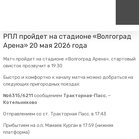
Главная
Пресс-центр
Блог компании
Изменения в
расписании
Футбольный матч «Ротора» за выход в
РПЛ пройдет на стадионе «Волгоград
Пассажирам
Туризм
Единый номер вызова экстренных служб
Цен
Арена» 20 мая 2026 года
Справочник
Самостоятельные маршру
112
+7
Матч пройдет на стадионе «Волгоград Арена», стартовый
Режим работы билетных
Групповые маршруты
круг
касс
свисток прозвучит в 19:30
Тарифы и льготы
Быстро и комфортно к началу матча можно добраться на
Способы оплаты проезда
следующих пригородных поездах:
Абонементные билеты
№6315/6211
сообщением
Тракторная-Пасс. –
Схема обращения
Котельниково
пригородных поездов
Отправлением со ст. Тракторная Пасс. в 17:43
Мобильное приложение
Правила проезда
Прибытием на о.п. Мамаев Курган в 17:59 (нижняя
платформа)
Для маломобильных
пассажиров