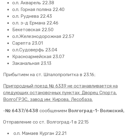
о.п. Акварель 22.38
о.п. Горная поляна 22.40
о.п. Руднева 22.43
о.п. з-д Ермана 22.46
Бекетовская 22.50
о.п.Железнодорожная 22.57
Сарепта 23.01
о.п.Судоверфь 23.04
Красноармейская 23.07
Заканальная 23.13
Прибытием на ст. Шпалопропитка в 23.16;
Пригородный поезд № 6339 не останавливается на
следующих остановочных пунктах: Дворец Спорта,
ВолгоГРЭС, завод им: Кирова, Лесобаза.
-
№ 6437/6438
сообщением
Волгоград-1- Волжский,
Отправление со ст. Волгоград-1 в 22.15
о.п. Мамаев Курган 22.21